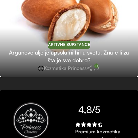
AKTIVNE SUPSTANCE
Arganovo ulje je apsolutni hit u svetu. Znate li za
šta je sve dobro?
0
Kozmetika Princess
4,8/5
Premium kozmetika