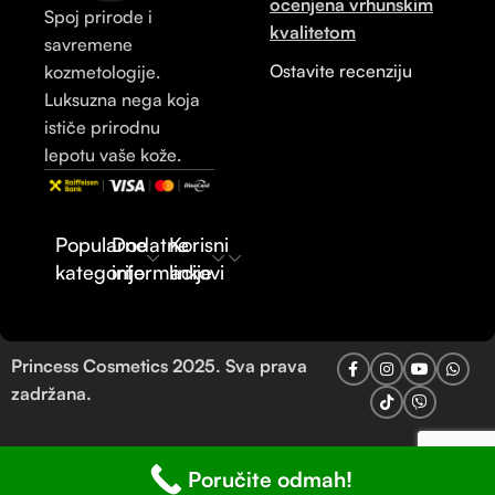
ocenjena vrhunskim
Spoj prirode i
kvalitetom
savremene
Ostavite recenziju
kozmetologije.
Luksuzna nega koja
ističe prirodnu
lepotu vaše kože.
Popularne
Dodatne
Korisni
kategorije
informacije
linkovi
Princess Cosmetics 2025. Sva prava
zadržana.
Poručite odmah!