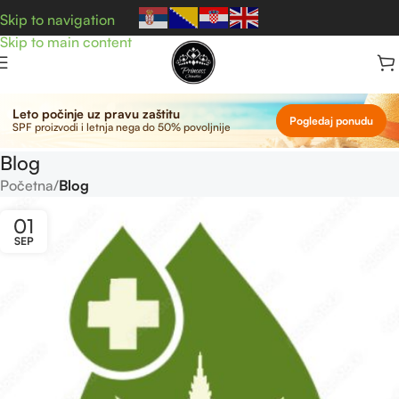
Skip to navigation
Skip to main content
Leto počinje uz pravu zaštitu
Pogledaj ponudu
SPF proizvodi i letnja nega do 50% povoljnije
Blog
Početna
/
Blog
01
SEP