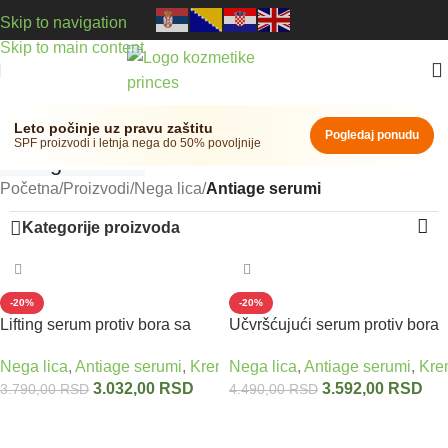
Skip to navigation
Skip to main content
Leto počinje uz pravu zaštitu
Pogledaj ponudu
SPF proizvodi i letnja nega do 50% povoljnije
Antiage serumi
Početna
/
Proizvodi
/
Nega lica
/
Antiage serumi
Kategorije proizvoda
-20%
-20%
Lifting serum protiv bora sa
Učvršćujući serum protiv bora
zmijskim otrovom – ANTI AGE
SYN-AKE peptidi + skvalen
Nega lica
,
Antiage serumi
,
Krema protiv bora
Nega lica
,
Antiage serumi
,
Zmijski otrov - U
,
Kre
SERUM SERPENS DERM 40
BACK IN TIME VIVADERM
3.032,00
RSD
3.592,00
RSD
3.790,00
RSD
4.490,00
RSD
ml
Dodaj u korpu
Dodaj u korpu