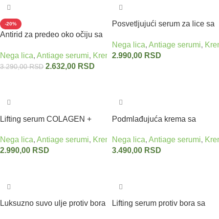
Posvetljujući serum za lice sa
-20%
Antirid za predeo oko očiju sa
ekstraktom puževe sluzi BACK
Nega lica
,
Antiage serumi
,
Kre
zmijskim otrovom EYE ZONE
IN TIME VIVADERM
Nega lica
,
Antiage serumi
,
Krema protiv bora
2.990,00
RSD
,
Zmijski otrov - U
CREAM SERPENS DERM 40
2.632,00
RSD
3.290,00
RSD
ml
Dodaj u korpu
Dodaj u korpu
Lifting serum COLAGEN +
Podmlađujuća krema sa
hijaluron BACK IN TIME
hijaluronskom kiselinom
Nega lica
,
Antiage serumi
,
Krema protiv bora
Nega lica
,
Antiage serumi
,
Kre
Hyaluron acid VIVAPHARM
2.990,00
RSD
3.490,00
RSD
30 ml
Dodaj u korpu
Dodaj u korpu
Luksuzno suvo ulje protiv bora
Lifting serum protiv bora sa
BACK IN TIME VIVADERM
hijaluronskom kiselinom