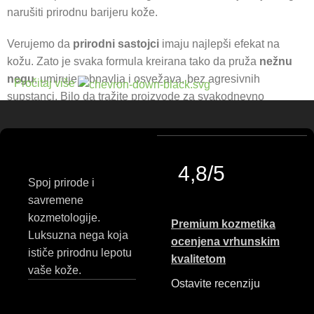
narušiti prirodnu barijeru kože.
Verujemo da
prirodni sastojci
imaju najlepši efekat na
kožu. Zato je svaka formula kreirana tako da pruža
nežnu
negu
, umiruje, obnavlja i osvežava, bez agresivnih
Pročitaj više
supstanci. Bilo da tražite proizvode za svakodnevno
čišćenje,
hranljivu negu tela
, umirujuće gelove ili
hidratantne losione, u našoj ponudi pronaći ćete
kozmetiku
za svakodnevnu negu
koja se uklapa u vaš ritam i potrebe
kože.
4,8/5
Spoj prirode i
Princess Cosmetics neguje ideju o lepoti koja dolazi iz
savremene
prirode — topla, jednostavna i autentična. Naši proizvodi su
kozmetologije.
Premium kozmetika
stvoreni da kožu ostave mekom, negovanom i vidljivo
Luksuzna nega koja
ocenjena vrhunskim
zdravijom, uz mirise i teksture koje će vam svaki dan pružiti
ističe prirodnu lepotu
kvalitetom
mali trenutak uživanja.
vaše kože.
Ostavite recenziju