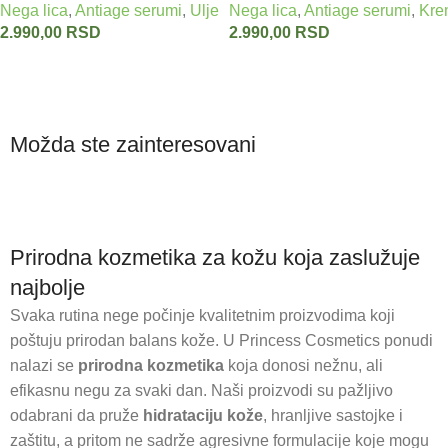
Nega lica
,
Antiage serumi
,
Ulje za lice
Nega lica
,
Antiage serumi
,
Kre
VIVAPHARM 30 ml
2.990,00
RSD
2.990,00
RSD
Dodaj u korpu
Dodaj u korpu
Antiage
Čišćenje
Možda ste zainteresovani
serumi
lica
Prirodna kozmetika za kožu koja zaslužuje
najbolje
Svaka rutina nege počinje kvalitetnim proizvodima koji
poštuju prirodan balans kože. U Princess Cosmetics ponudi
nalazi se
prirodna kozmetika
koja donosi nežnu, ali
efikasnu negu za svaki dan. Naši proizvodi su pažljivo
odabrani da pruže
hidrataciju kože
, hranljive sastojke i
zaštitu, a pritom ne sadrže agresivne formulacije koje mogu