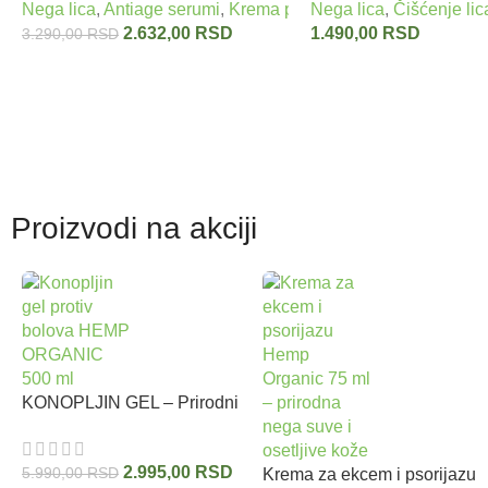
Nega lica
,
Antiage serumi
,
Krema protiv bora
Nega lica
,
Zmijski otrov 
,
Čišćenje lic
CREAM SERPENS DERM 40 ml
2.632,00
RSD
1.490,00
RSD
3.290,00
RSD
Proizvodi na akciji
KONOPLJIN GEL – Prirodni
biljni gel protiv bolova sa
uljem semena konoplje
2.995,00
RSD
5.990,00
RSD
HEMP ORGANIC 500 ml
Krema za ekcem i psorijazu