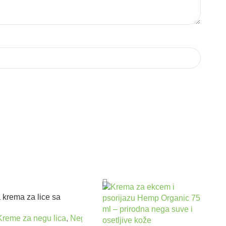
 krema za lice sa
nde BODY TIP 200 ml
u lica
Kreme za negu lica
,
Nega tela
,
Losioni i kreme za telo