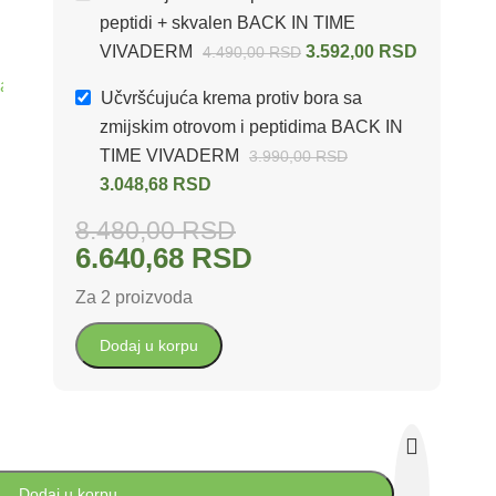
peptidi + skvalen BACK IN TIME
VIVADERM
3.592,00
RSD
4.490,00
RSD
 protiv bora
,
Zmijski otrov - Umesto botoksa
Učvršćujuća krema protiv bora sa
zmijskim otrovom i peptidima BACK IN
TIME VIVADERM
3.990,00
RSD
3.048,68
RSD
8.480,00
RSD
6.640,68
RSD
Za 2 proizvoda
Dodaj u korpu
Dodaj u korpu