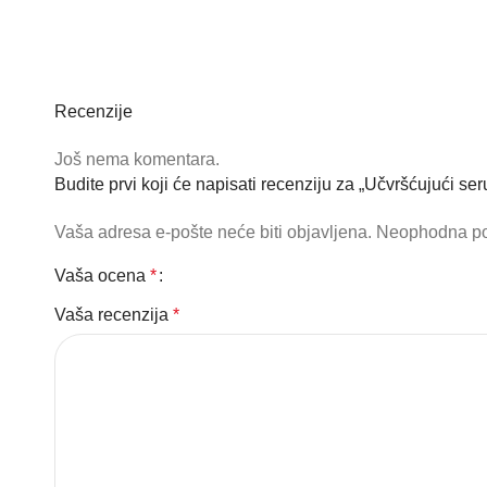
Recenzije
Još nema komentara.
Budite prvi koji će napisati recenziju za „Učvršćujuć
Vaša adresa e-pošte neće biti objavljena.
Neophodna po
Vaša ocena
*
Vaša recenzija
*