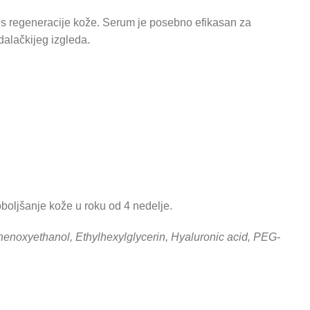
ces regeneracije kože. Serum je posebno efikasan za
alačkijeg izgleda.
boljšanje kože u roku od 4 nedelje.
henoxyethanol, Ethylhexylglycerin, Hyaluronic acid, PEG-