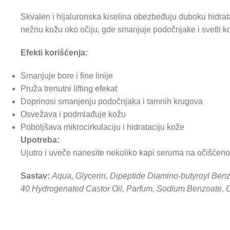
Skvalen i hijaluronska kiselina obezbeđuju duboku hidrata
nežnu kožu oko očiju, gde smanjuje podočnjake i svetli k
Efekti korišćenja:
Smanjuje bore i fine linije
Pruža trenutni lifting efekat
Doprinosi smanjenju podočnjaka i tamnih krugova
Osvežava i podmlađuje kožu
Poboljšava mikrocirkulaciju i hidrataciju kože
Upotreba:
Ujutro i uveče nanesite nekoliko kapi seruma na očišćeno 
Sastav:
Aqua, Glycerin, Dipeptide Diamino-butyroyl Benz
40 Hydrogenated Castor Oil, Parfum, Sodium Benzoate, 