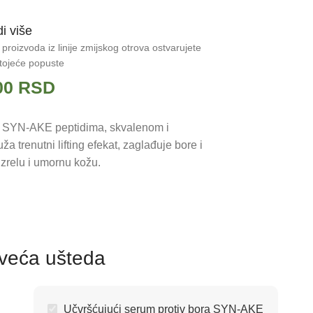
i više
izvoda iz linije zmijskog otrova ostvarujete
tojeće popuste
00
RSD
a SYN-AKE peptidima, skvalenom i
a trenutni lifting efekat, zaglađuje bore i
 zrelu i umornu kožu.
 veća ušteda
Učvršćujući serum protiv bora SYN-AKE