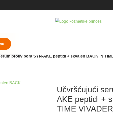
udu
serum protiv bora SYN-AKE peptidi + skvalen BACK IN T
Učvršćujući se
AKE peptidi + 
TIME VIVADE