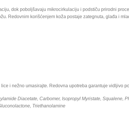
ciju, dok poboljšavaju mikrocirkulaciju i podstiču prirodni pro
ožu. Redovnim korišćenjem koža postaje zategnuta, glađa i mlad
lice i nežno umasirajte. Redovna upotreba garantuje vidljivo po
ylamide Diacetate, Carbomer, Isopropyl Myristate, Squalene, P
Gluconolactone, Triethanolamine