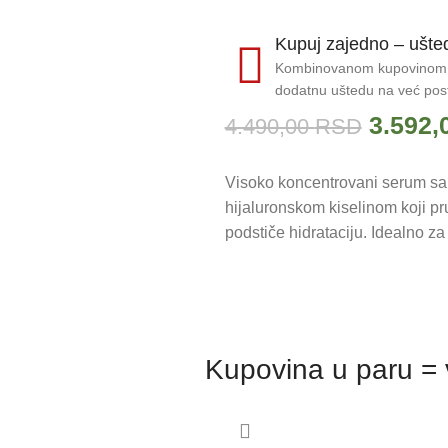
Kupuj zajedno – ušted
Kombinovanom kupovinom pro
dodatnu uštedu na već pos
3.592,
4.490,00
RSD
Visoko koncentrovani serum s
hijaluronskom kiselinom koji pruž
podstiče hidrataciju. Idealno za
Kupovina u paru =