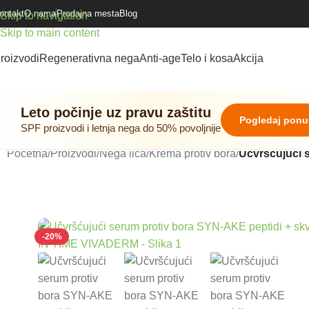
ontakt
O nama
Prodajna mesta
Blog
Skip to navigation
Skip to main content
roizvodi
Regenerativna nega
Anti-age
Telo i kosa
Akcija
Leto počinje uz pravu zaštitu
Pogledaj pon
SPF proizvodi i letnja nega do 50% povoljnije
Početna
/
Proizvodi
/
Nega lica
/
Krema protiv bora
/
Učvršćujući 
-20%