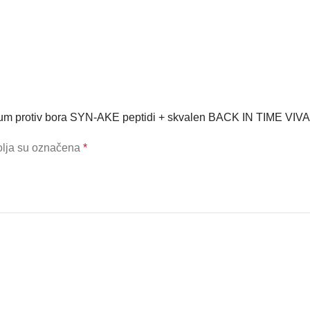
i serum protiv bora SYN-AKE peptidi + skvalen BACK IN TIME V
lja su označena
*