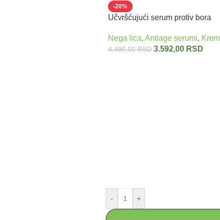
-20%
Učvršćujući serum protiv bora
SYN-AKE peptidi + skvalen
Nega lica
,
Antiage serumi
,
Krema
BACK IN TIME VIVADERM
3.592,00
RSD
4.490,00
RSD
-
+