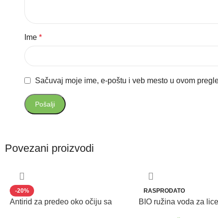
Ime
*
Sačuvaj moje ime, e-poštu i veb mesto u ovom pregl
Povezani proizvodi
-20%
RASPRODATO
Antirid za predeo oko očiju sa
BIO ružina voda za lic
zmijskim otrovom EYE ZONE
Water 200 ml