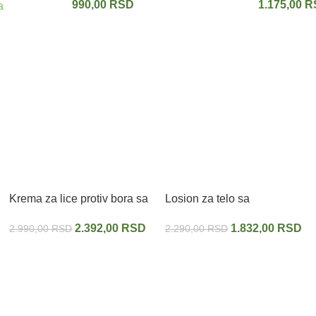
990,00
RSD
1.175,00
R
- Umesto botoksa
a
Krema za lice protiv bora sa
Losion za telo sa
zmijskim otrovom
supstancom zmijskog
2.392,00
RSD
1.832,00
RSD
2.990,00
RSD
2.290,00
RSD
SERPENS DERM 50 ml
otrova za strije i celulit
SERPENS DERM 400 ml