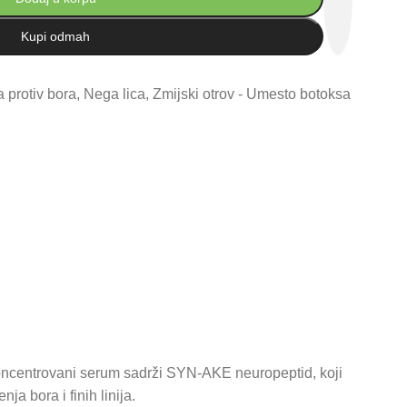
Kupi odmah
 protiv bora
,
Nega lica
,
Zmijski otrov - Umesto botoksa
oncentrovani serum sadrži SYN-AKE neuropeptid, koji
a bora i finih linija.