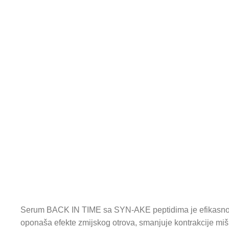
Serum BACK IN TIME sa SYN-AKE peptidima je efikasno re
oponaša efekte zmijskog otrova, smanjuje kontrakcije mišić