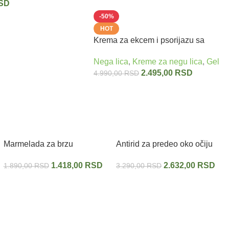
SD
-50%
HOT
Krema za ekcem i psorijazu sa
uljem konoplje HEMP ORGANIC
Nega lica
,
Kreme za negu lica
,
Gelovi
75 ml
2.495,00
RSD
4.990,00
RSD
Marmelada za brzu
Antirid za predeo oko očiju
bronzanu boju sa BIO
sa zmijskim otrovom EYE
1.418,00
RSD
2.632,00
RSD
1.890,00
RSD
3.290,00
RSD
arganovim uljem SPF 0
ZONE CREAM SERPENS
Argan Bronz Oil SUN VITAL
DERM 40 ml
200 ml