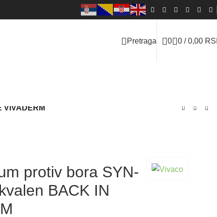
Pretraga
0
0
/
0,00
RS
IME VIVADERM
rum protiv bora SYN-
skvalen BACK IN
RM