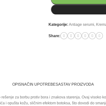
Kategorije:
Antiage serumi
,
Krema
Share:
OPIS
NAČIN UPOTREBE
SASTAV PROIZVODA
šenje za borbu protiv bora i znakova starenja. Ovaj visoko k
a i opušta kožu, sličnim efektom botoksa, što dovodi do smanjenj