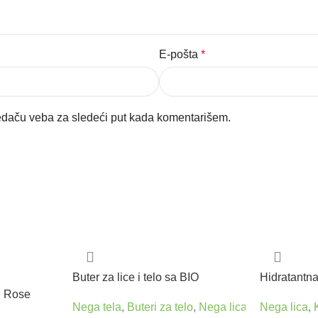
E-pošta
*
edaču veba za sledeći put kada komentarišem.
Buter za lice i telo sa BIO
Hidratantna
arganovim uljem 100 ml
uljem lava
e Rose
Nega tela
,
Buteri za telo
,
Nega lica
,
Kreme za neg
Nega lica
,