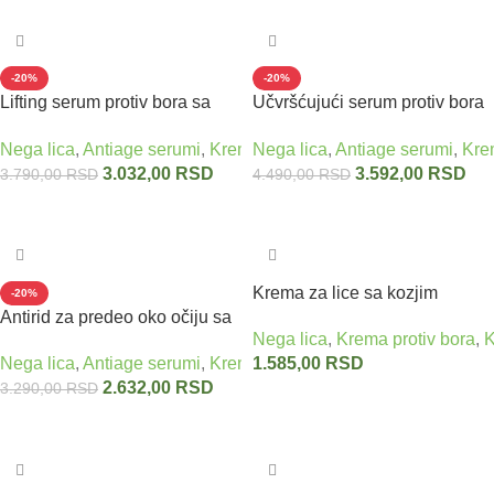
-20%
-20%
Lifting serum protiv bora sa
Učvršćujući serum protiv bora
zmijskim otrovom – ANTI AGE
SYN-AKE peptidi + skvalen
Nega lica
,
Antiage serumi
,
Krema protiv bora
Nega lica
,
Antiage serumi
,
Zmijski otrov - U
,
Kre
SERUM SERPENS DERM 40
BACK IN TIME VIVADERM
3.032,00
RSD
3.592,00
RSD
3.790,00
RSD
4.490,00
RSD
ml
Dodaj u korpu
Dodaj u korpu
Krema za lice sa kozjim
-20%
Antirid za predeo oko očiju sa
mlekom VIVAPHARM 50 ml
Nega lica
,
Krema protiv bora
,
K
zmijskim otrovom EYE ZONE
Nega lica
,
Antiage serumi
,
Krema protiv bora
1.585,00
RSD
,
Zmijski otrov - U
CREAM SERPENS DERM 40
2.632,00
RSD
3.290,00
RSD
ml
Dodaj u korpu
Dodaj u korpu