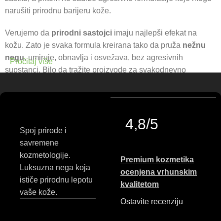
narušiti prirodnu barijeru kože.
Verujemo da
prirodni sastojci
imaju najlepši efekat na
kožu. Zato je svaka formula kreirana tako da pruža
nežnu
negu
, umiruje, obnavlja i osvežava, bez agresivnih
Pročitaj više
supstanci. Bilo da tražite proizvode za svakodnevno
čišćenje,
hranljivu negu tela
, umirujuće gelove ili
hidratantne losione, u našoj ponudi pronaći ćete
kozmetiku
za svakodnevnu negu
koja se uklapa u vaš ritam i potrebe
kože.
4,8/5
Spoj prirode i
Princess Cosmetics neguje ideju o lepoti koja dolazi iz
savremene
prirode — topla, jednostavna i autentična. Naši proizvodi su
kozmetologije.
Premium kozmetika
stvoreni da kožu ostave mekom, negovanom i vidljivo
Luksuzna nega koja
ocenjena vrhunskim
zdravijom, uz mirise i teksture koje će vam svaki dan pružiti
ističe prirodnu lepotu
kvalitetom
mali trenutak uživanja.
vaše kože.
Ostavite recenziju