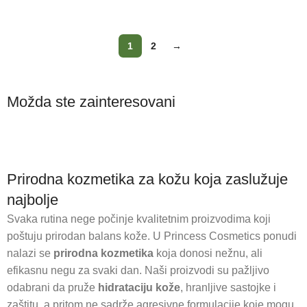
Dodaj u korpu
Dodaj u korpu
1
2
→
Antiage
Čišćenje
Možda ste zainteresovani
serumi
lica
Prirodna kozmetika za kožu koja zaslužuje
najbolje
Svaka rutina nege počinje kvalitetnim proizvodima koji
poštuju prirodan balans kože. U Princess Cosmetics ponudi
nalazi se
prirodna kozmetika
koja donosi nežnu, ali
efikasnu negu za svaki dan. Naši proizvodi su pažljivo
odabrani da pruže
hidrataciju kože
, hranljive sastojke i
zaštitu, a pritom ne sadrže agresivne formulacije koje mogu