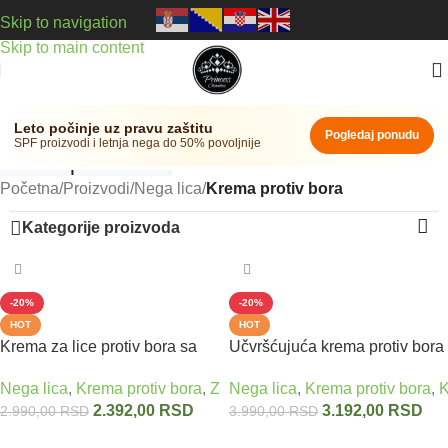
Skip to navigation
Skip to main content
Leto počinje uz pravu zaštitu
Pogledaj ponudu
SPF proizvodi i letnja nega do 50% povoljnije
Krema protiv bora
Početna
/
Proizvodi
/
Nega lica
/
Krema protiv bora
Kategorije proizvoda
-20%
-20%
HOT
HOT
Krema za lice protiv bora sa
Učvršćujuća krema protiv bora
zmijskim otrovom SERPENS
sa zmijskim otrovom i
Nega lica
,
Krema protiv bora
,
Zmijski otrov - Umesto botoksa
Nega lica
,
Krema protiv bora
,
K
DERM 50 ml
peptidima BACK IN TIME
2.392,00
RSD
3.192,00
RSD
2.990,00
RSD
3.990,00
RSD
VIVADERM
Dodaj u korpu
Dodaj u korpu