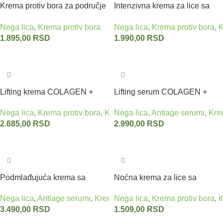
Krema protiv bora za područje
Intenzivna krema za lice sa
oko očiju sa kozjim mlekom
hijaluronskom kiselinom
Nega lica
,
Krema protiv bora
Nega lica
,
Krema protiv bora
,
K
VIVAPHARM 50 ml
VIVAPHARM 50 ml
1.895,00
RSD
1.990,00
RSD
Dodaj u korpu
Dodaj u korpu
Lifting krema COLAGEN +
Lifting serum COLAGEN +
hijaluron BACK IN TIME
hijaluron BACK IN TIME
Nega lica
,
Krema protiv bora
,
Kreme za negu lica
Nega lica
,
Antiage serumi
,
Kre
2.685,00
RSD
2.990,00
RSD
Dodaj u korpu
Dodaj u korpu
Podmlađujuća krema sa
Noćna krema za lice sa
hijaluronskom kiselinom
organskim bademovim uljem
Nega lica
,
Antiage serumi
,
Krema protiv bora
Nega lica
,
Krema protiv bora
,
Kreme za negu li
,
K
Hyaluron acid VIVAPHARM
BODY TIP 50 ml
3.490,00
RSD
1.509,00
RSD
30 ml