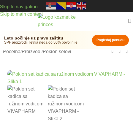
Skip to navigation
Skip to main content
Leto počinje uz pravu zaštitu
Pogledaj ponudu
SPF proizvodi i letnja nega do 50% povoljnije
Početna
/
Proizvodi
/
Poklon setovi