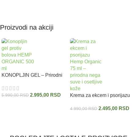
Proizvodi na akciji
KONOPLJIN GEL – Prirodni
biljni gel protiv bolova sa
uljem semena konoplje
2.995,00
RSD
5.990,00
RSD
HEMP ORGANIC 500 ml
Krema za ekcem i psorijazu
sa uljem konoplje HEMP
2.495,00
RSD
4.990,00
RSD
ORGANIC 75 ml