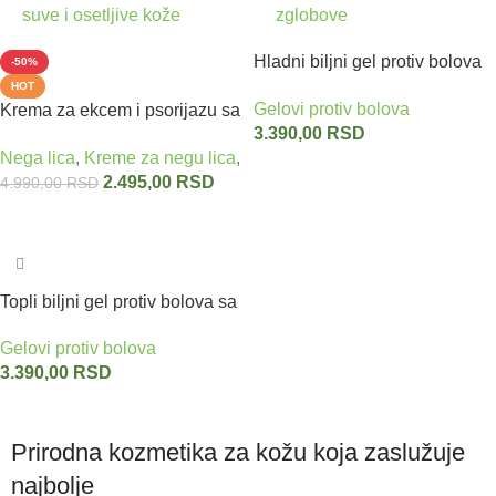
Hladni biljni gel protiv bolova
-50%
sa uljem konoplje 400 ml
HOT
Gelovi protiv bolova
Krema za ekcem i psorijazu sa
3.390,00
RSD
uljem konoplje HEMP
Nega lica
,
Kreme za negu lica
,
Gelovi protiv bolova
,
Proizvodi 
ORGANIC 75 ml
Dodaj u korpu
2.495,00
RSD
4.990,00
RSD
Dodaj u korpu
Topli biljni gel protiv bolova sa
uljem konoplje 400 ml
Gelovi protiv bolova
3.390,00
RSD
Dodaj u korpu
Prirodna kozmetika za kožu koja zaslužuje
najbolje