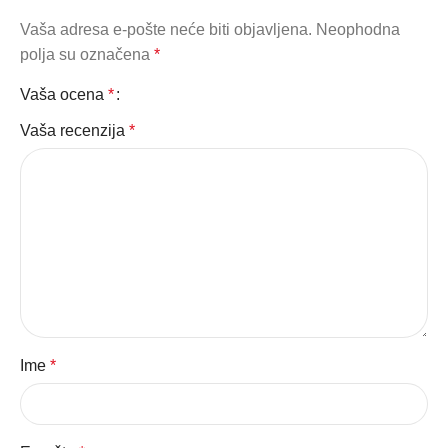
Vaša adresa e-pošte neće biti objavljena.
Neophodna
polja su označena
*
Vaša ocena
*
Vaša recenzija
*
Ime
*