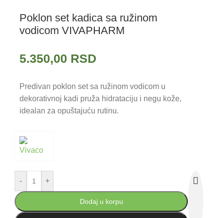
Poklon set kadica sa ružinom
vodicom VIVAPHARM
5.350,00
RSD
Predivan poklon set sa ružinom vodicom u
dekorativnoj kadi pruža hidrataciju i negu kože,
idealan za opuštajuću rutinu.
-
+
Dodaj u korpu