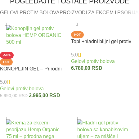
POGLEDAJTE I OSTALE PROIZVODE
GELOVI PROTIV BOLOVA
PROIZVODI ZA EKCEM I PSORIJ
HOT
Topli+hladni biljni gel protiv
bolova sa uljem konoplje 800
5.0
ml
-50%
Gelovi protiv bolova
HOT
6.780,00
RSD
KONOPLJIN GEL – Prirodni
biljni gel protiv bolova sa uljem
Dodaj u korpu
5.0
semena konoplje HEMP
Gelovi protiv bolova
ORGANIC 500 ml
2.995,00
RSD
5.990,00
RSD
Dodaj u korpu