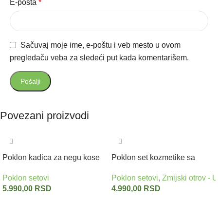
E-pošta
*
Sačuvaj moje ime, e-poštu i veb mesto u ovom
pregledaču veba za sledeći put kada komentarišem.
Povezani proizvodi
Poklon kadica za negu kose
Poklon set kozmetike sa
sa keratinom i kofeinom
supstancom sintetskog
Poklon setovi
Poklon setovi
,
Zmijski otrov -
VIVAPHARM
zmijskog otrova SERPENS
5.990,00
RSD
4.990,00
RSD
DERM
Dodaj u korpu
Dodaj u korpu