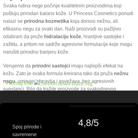
Svaka rutina nege počinje kvalitetnim proizvodima koji
poštuju prirodan balans kože. U Princess Cosmetics ponudi
nalazi se
prirodna kozmetika
koja donosi nežnu, ali
efikasnu negu za svaki dan. Naši proizvodi su pažljivo
odabrani da pruže
hidrataciju kože
, hranljive sastojke i
zaštitu, a pritom ne sadrže agresivne formulacije koje mogu
narušiti prirodnu barijeru kože.
Verujemo da
prirodni sastojci
imaju najlepši efekat na
kožu. Zato je svaka formula kreirana tako da pruža
nežnu
negu
, umiruje, obnavlja i osvežava, bez agresivnih
Pročitaj više
supstanci. Bilo da tražite proizvode za svakodnevno
čišćenje,
hranljivu negu tela
, umirujuće gelove ili
hidratantne losione, u našoj ponudi pronaći ćete
kozmetiku
za svakodnevnu negu
koja se uklapa u vaš ritam i potrebe
kože.
4,8/5
Spoj prirode i
Princess Cosmetics neguje ideju o lepoti koja dolazi iz
savremene